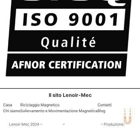
Il sito Lenoir-Mec
Casa
Riciclaggio Magnetico
Contatti
Chi siamo
Sollevamento e Movimentazione Magnetica
Blog
Lenoir-Mec 2024 –
Note legali
–
Tutela della privacy
– Produzione:
OCI