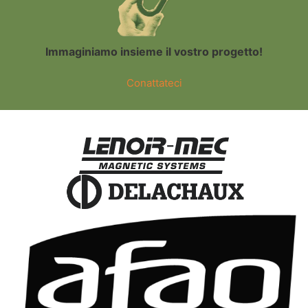
Immaginiamo insieme il vostro progetto!
Conattateci