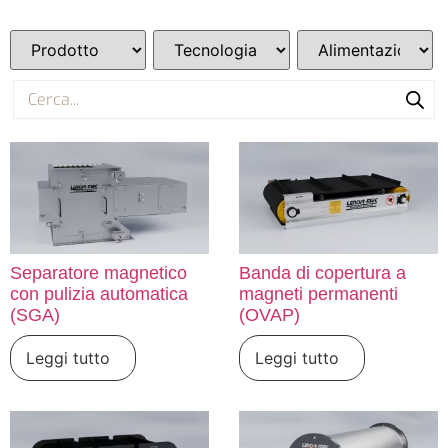
Separatore magnetico
Banda di copertura a
con pulizia automatica
magneti permanenti
(SGA)
(OVAP)
Leggi tutto
Leggi tutto