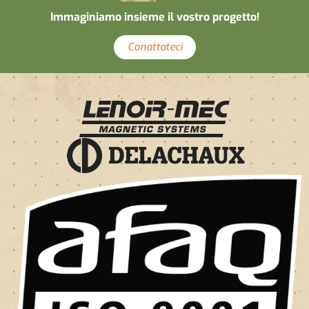
Immaginiamo insieme il vostro progetto!
Conattateci