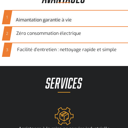
1
Aimantation garantie à vie
Zéro consommation électrique
2
Facilité d’entretien : nettoyage rapide et simple
3
SERVICES